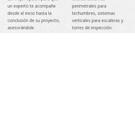
un experto te acompañe
perimetrales para
desde el inicio hasta la
techumbres, sistemas
conclusión de su proyecto,
verticales para escaleras y
asesorándole
torres de inspección.
permanentemente y de
Sistemas diseñados a la
acuerdo a sus necesidades
medida en cumplimiento
específicas.
con las normas Nacionales
e Internacionales.
CONOCE NUESTROS
SISTEMAS
MARCAS
QUE DISTRIBUÍMOS