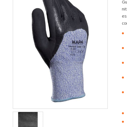
Gu
ni
es
co