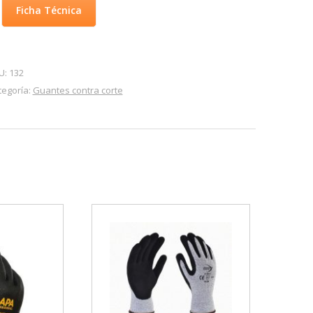
Ficha Técnica
U:
132
tegoría:
Guantes contra corte