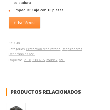
soldadura
Empaque: Caja con 10 piezas
Ficha Técnica
SKU:
48
Categorías:
Protección respiratoria
,
Respiradores
Desechables N95
Etiquetas:
2300
,
2300N95
,
moldex
,
N95
PRODUCTOS RELACIONADOS