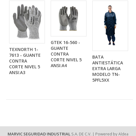
GTEK 16-560 -
GUANTE
TEXNORTH 1-
CONTRA
7613 - GUANTE
BATA
CORTE NIVEL 5
CONTRA
ANTIESTÁTICA
ANSI:A4
CORTE NIVEL 5
EXTRA LARGA
ANSI:A3
MODELO TN-
5PFL5XX
MARVIC SEGURIDAD INDUSTRIAL
S.A. DE C.V. | Powered by
Aldea