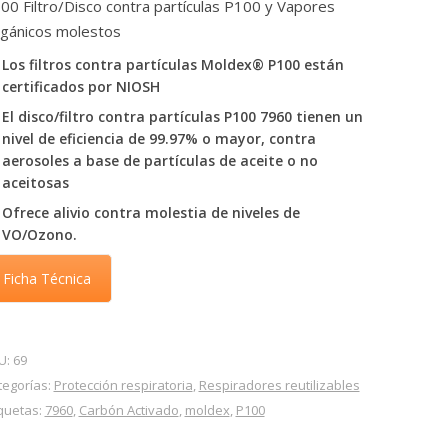
00 Filtro/Disco contra partículas P100 y Vapores
gánicos molestos
Los filtros contra partículas Moldex® P100 están
certificados por NIOSH
El disco/filtro contra partículas P100 7960 tienen un
nivel de eficiencia de 99.97% o mayor, contra
aerosoles a base de partículas de aceite o no
aceitosas
Ofrece alivio contra molestia de niveles de
VO/Ozono.
Ficha Técnica
U:
69
tegorías:
Protección respiratoria
,
Respiradores reutilizables
iquetas:
7960
,
Carbón Activado
,
moldex
,
P100