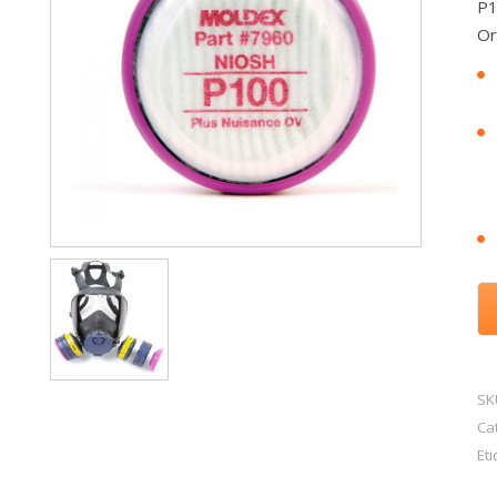
P1
Or
SK
Ca
Et