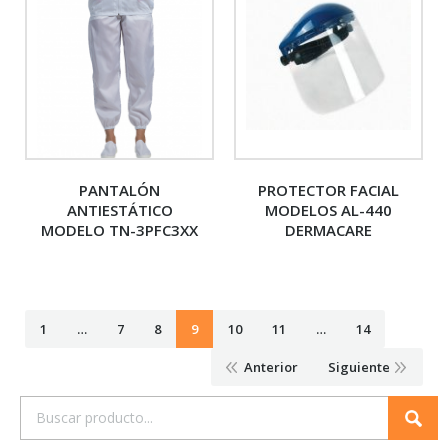
PANTALÓN
PROTECTOR FACIAL
ANTIESTÁTICO
MODELOS AL-440
MODELO TN-3PFC3XX
DERMACARE
1
…
7
8
9
10
11
…
14
Anterior
Siguiente