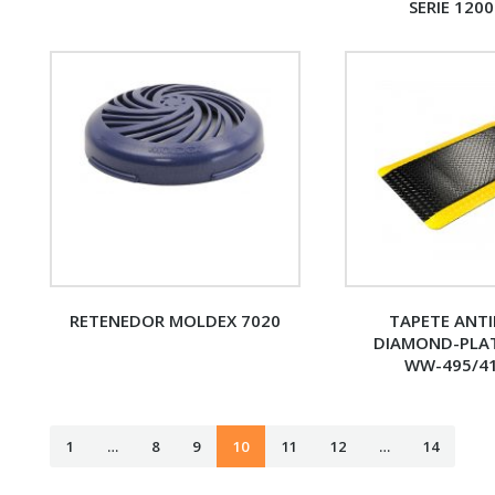
SERIE 120
RETENEDOR MOLDEX 7020
TAPETE ANTI
DIAMOND-PLAT
WW-495/4
1
…
8
9
10
11
12
…
14